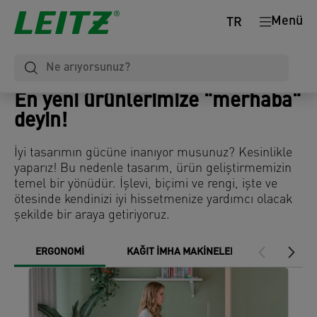
Menü
TR
En yeni ürünlerimize "merhaba"
deyin!
İyi tasarımın gücüne inanıyor musunuz? Kesinlikle
yaparız! Bu nedenle tasarım, ürün geliştirmemizin
temel bir yönüdür. İşlevi, biçimi ve rengi, işte ve
ötesinde kendinizi iyi hissetmenize yardımcı olacak
şekilde bir araya getiriyoruz.
ERGONOMI
KAĞIT İMHA MAKINELERI
MASA P