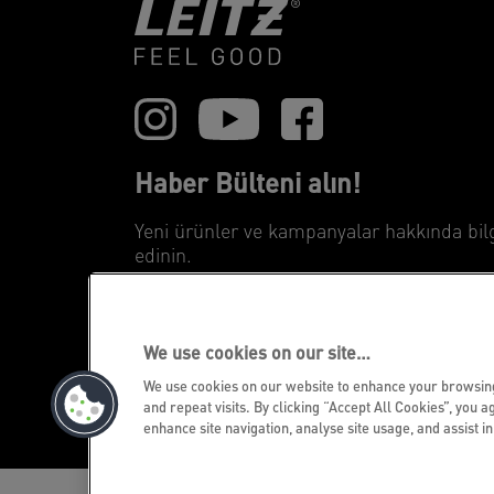
Haber Bülteni alın!
Yeni ürünler ve kampanyalar hakkında bil
edinin.
SUBMIT
We use cookies on our site…
We use cookies on our website to enhance your browsi
©2026 ACCO Brands
and repeat visits. By clicking “Accept All Cookies”, you a
enhance site navigation, analyse site usage, and assist i