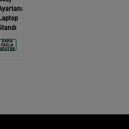
Ayarlanabilir
Laptop
Standı
DAHA
FAZLA
GÖSTER