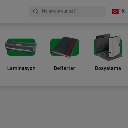
TR
abloları
Laminasyon
Defterler
Dosyalama