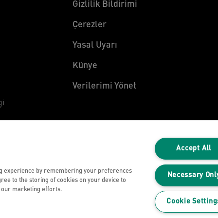
Gizlilik Bildirimi
Çerezler
Yasal Uyarı
Künye
Verilerimi Yönet
gi
Accept All
ng experience by remembering your preferences
Necessary Onl
gree to the storing of cookies on your device to
n our marketing efforts.
Cookie Setting