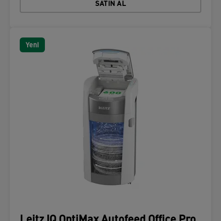
SATIN AL
Yeni
Leitz IQ OptiMax Autofeed Office Pro