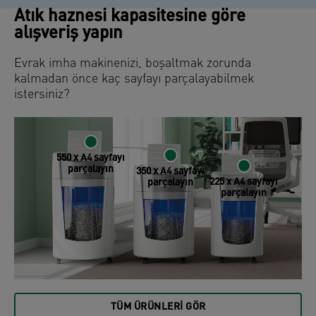
Atık haznesi kapasitesine göre
alışveriş yapın
Evrak imha makinenizi, boşaltmak zorunda
kalmadan önce kaç sayfayı parçalayabilmek
istersiniz?
550 x A4 sayfayı
parçalayın
350 x A4 sayfayı
225 x A4 sayfayı
parçalayın
parçalayın
TÜM ÜRÜNLERI GÖR