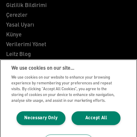
Gizlilik Bildirimi
Çerezler
Yasal Uyarı
Künye
Verilerimi Yönet
Leitz Blog
Kariyer
We use cookies on our site…
Leitz EasyPrint
We use cookies on our website to enhance your browsing
Müşteri Destek
experience by remembering your preferences and repeat
visits. By clicking “Accept All Cookies”, you agree to the
Ambalaj Geri Dönüşüm Kılavuzu
storing of cookies on your device to enhance site navigation,
analyse site usage, and assist in our marketing efforts.
Garanti Koşulları
Uygunluk Beyanları
Necessary Only
Accept All
Site Haritası