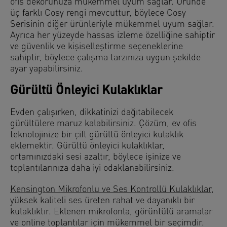
ofis dekorunuza mükemmel uyum sağlar. Üründe
üç farklı Cosy rengi mevcuttur, böylece Cosy
Serisinin diğer ürünleriyle mükemmel uyum sağlar.
Ayrıca her yüzeyde hassas izleme özelliğine sahiptir
ve güvenlik ve kişiselleştirme seçeneklerine
sahiptir, böylece çalışma tarzınıza uygun şekilde
ayar yapabilirsiniz.
Gürültü Önleyici Kulaklıklar
Evden çalışırken, dikkatinizi dağıtabilecek
gürültülere maruz kalabilirsiniz. Çözüm, ev ofis
teknolojinize bir çift gürültü önleyici kulaklık
eklemektir. Gürültü önleyici kulaklıklar,
ortamınızdaki sesi azaltır, böylece işinize ve
toplantılarınıza daha iyi odaklanabilirsiniz.
Kensington Mikrofonlu ve Ses Kontrollü Kulaklıklar
,
yüksek kaliteli ses üreten rahat ve dayanıklı bir
kulaklıktır. Eklenen mikrofonla, görüntülü aramalar
ve online toplantılar için mükemmel bir seçimdir.