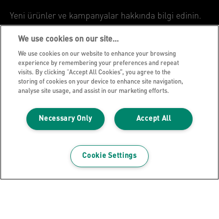
Yeni ürünler ve kampanyalar hakkında bilgi edinin.
We use cookies on our site…
SUBMIT
We use cookies on our website to enhance your browsing
experience by remembering your preferences and repeat
Gizlilik Bildirimi
visits. By clicking “Accept All Cookies”, you agree to the
storing of cookies on your device to enhance site navigation,
Çerezler
analyse site usage, and assist in our marketing efforts.
Yasal Uyarı
Künye
Necessary Only
Accept All
Verilerimi Yönet
Leitz Blog
Cookie Settings
Kariyer
Leitz EasyPrint
Müşteri Destek
Ambalaj Geri Dönüşüm Kılavuzu