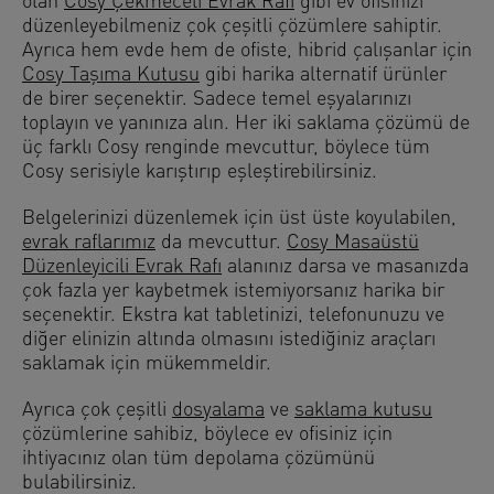
olan
Cosy Çekmeceli Evrak Rafı
gibi ev ofisinizi
düzenleyebilmeniz çok çeşitli çözümlere sahiptir.
Ayrıca hem evde hem de ofiste, hibrid çalışanlar için
Cosy Taşıma Kutusu
gibi harika alternatif ürünler
de birer seçenektir. Sadece temel eşyalarınızı
toplayın ve yanınıza alın. Her iki saklama çözümü de
üç farklı Cosy renginde mevcuttur, böylece tüm
Cosy serisiyle karıştırıp eşleştirebilirsiniz.
Belgelerinizi düzenlemek için üst üste koyulabilen,
evrak raflarımız
da mevcuttur.
Cosy Masaüstü
Düzenleyicili Evrak Rafı
alanınız darsa ve masanızda
çok fazla yer kaybetmek istemiyorsanız harika bir
seçenektir. Ekstra kat tabletinizi, telefonunuzu ve
diğer elinizin altında olmasını istediğiniz araçları
saklamak için mükemmeldir.
Ayrıca çok çeşitli
dosyalama
ve
saklama kutusu
çözümlerine sahibiz, böylece ev ofisiniz için
ihtiyacınız olan tüm depolama çözümünü
bulabilirsiniz.