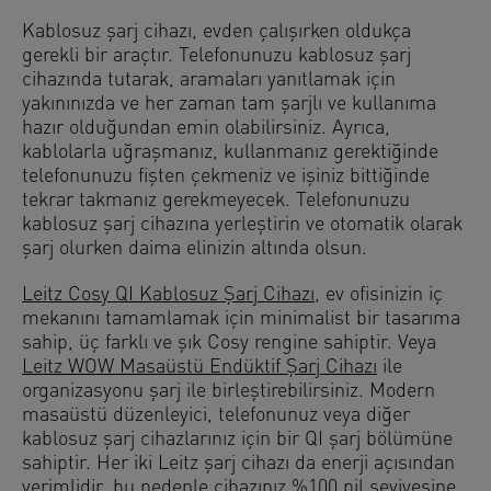
Kablosuz şarj cihazı, evden çalışırken oldukça
gerekli bir araçtır. Telefonunuzu kablosuz şarj
cihazında tutarak, aramaları yanıtlamak için
yakınınızda ve her zaman tam şarjlı ve kullanıma
hazır olduğundan emin olabilirsiniz. Ayrıca,
kablolarla uğraşmanız, kullanmanız gerektiğinde
telefonunuzu fişten çekmeniz ve işiniz bittiğinde
tekrar takmanız gerekmeyecek. Telefonunuzu
kablosuz şarj cihazına yerleştirin ve otomatik olarak
şarj olurken daima elinizin altında olsun.
Leitz Cosy QI Kablosuz Şarj Cihazı
, ev ofisinizin iç
mekanını tamamlamak için minimalist bir tasarıma
sahip, üç farklı ve şık Cosy rengine sahiptir. Veya
Leitz WOW Masaüstü Endüktif Şarj Cihazı
ile
organizasyonu şarj ile birleştirebilirsiniz. Modern
masaüstü düzenleyici, telefonunuz veya diğer
kablosuz şarj cihazlarınız için bir QI şarj bölümüne
sahiptir. Her iki Leitz şarj cihazı da enerji açısından
verimlidir, bu nedenle cihazınız %100 pil seviyesine