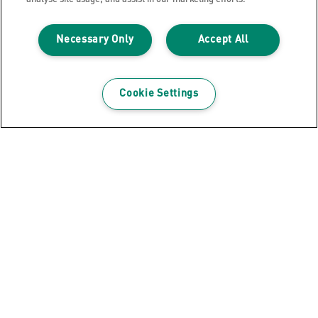
Håll koll på din arkiveringen med ett urval av PC-
utskrivbara och självhäftande ryggetiketter. Breda
Necessary Only
Accept All
och smala etiketter finns tillgängliga.
Du kan använda Leitz Easyprint-etiketter för att
skriva ut dina egna professionella ryggetiketter.
Cookie Settings
Registrera dig för nyhetsbrevet
Håll dig uppdaterad om Leitz nya produkter och
kampanjerbjudanden!