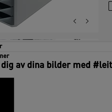
+6
r
oner
dig av dina bilder med #lei