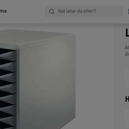
ma
A
d
H