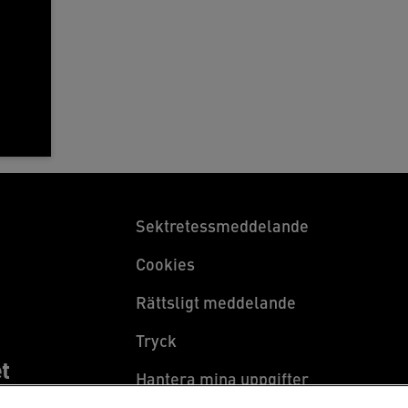
Sektretessmeddelande
Cookies
Rättsligt meddelande
Tryck
t
Hantera mina uppgifter