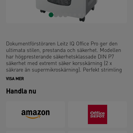
Dokumentförstöraren Leitz IQ Office Pro ger den
ultimata stilen, prestanda och säkerhet. Modellen
har högpresterande säkerhetsklassade DIN P7
säkerhet med extremt säker korsskärning (2 x
säkrare än supermikroskärning). Perfekt strimling
varje gång, perfekt för kontoranvändning. Den
VISA MER
högsta nivån på säkerhet och utmärkt prestanda
med denna trasselfria, tysta dokumentförstörare
Handla nu
med lång drifttid. Skär ned 5 ark A4 i den generöst
stora 30L avfallsbehållaren via enkel användning
med touch-kontroller. Strimla längre med en
ledande 4 timmars drifttid, för en fullständigt
oavbruten makulering. För att förlänga livslängden
av maskinen - använd oljeark efter var tredje