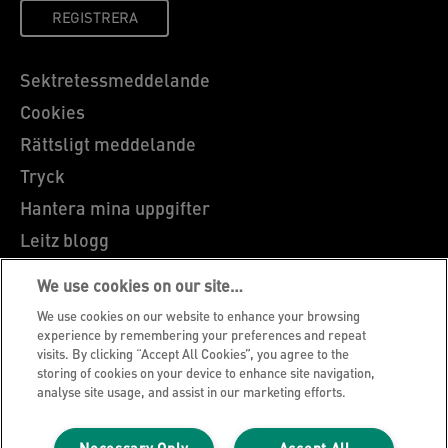
REGISTRERA
Sektretessmeddelande
Cookies
Rättsligt meddelande
Tryck
Hantera mina uppgifter
Leitz blogg
Karriärer
We use cookies on our site…
Leitz EasyPrint
We use cookies on our website to enhance your browsing
Kundservice
experience by remembering your preferences and repeat
visits. By clicking “Accept All Cookies”, you agree to the
Vägledning för återvinning av förpackningar
storing of cookies on your device to enhance site navigation,
analyse site usage, and assist in our marketing efforts.
Garantivillkor
Försäkran om överensstämmelse