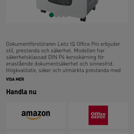
Dokumentförstöraren Leitz IQ Office Pro erbjuder
stil, prestanda och säkerhet. Modellen har
säkerhetsklassad DIN P4 korsskärning för
enastående dokumentsäkerhet och sinnesfrid.
Högkvalitativ, säker och utmärkta prestanda med
denna trasselfria, tysta dokumentförstörare med
VISA MER
lång drifttid. Skär ned 20 ark A4 i korsskurna bitar i
den generösa 30-liters behållaren via enkel
Handla nu
använing med touch-kontroller. Strimla längre tid
med en ledande 4 timmars drifttid, för en
fullständigt oavbruten makulering. För att förlänga
livslängden av maskinen - använd oljeark efter var
tredje tömning. Oljearket makuleras precis som ett
papper och smörjer knivarna.