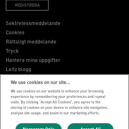
REGISTRERA
Sektretessmeddelande
Cookies
Rättsligt meddelande
Tryck
Hantera mina uppgifter
Leitz blogg
Karriärer
We use cookies on our site…
Leitz EasyPrint
We use cookies on our website to enhance your browsing
Kundservice
experience by remembering your preferences and repeat
visits. By clicking “Accept All Cookies”, you agree to the
Vägledning för återvinning av förpackningar
storing of cookies on your device to enhance site navigation,
analyse site usage, and assist in our marketing efforts.
Garantivillkor
Försäkran om överensstämmelse