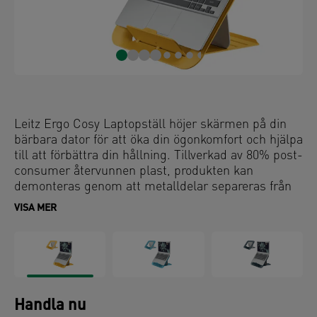
Leitz Ergo Cosy Laptopställ höjer skärmen på din
bärbara dator för att öka din ögonkomfort och hjälpa
till att förbättra din hållning. Tillverkad av 80% post-
consumer återvunnen plast, produkten kan
demonteras genom att metalldelar separeras från
plast för 100% återvinning - hög kvalitet och lång
VISA MER
livslängd för att hjälpa till att bevara jordens
resurser. Att använda ett laptopställ främjar också
luftflödet, vilket håller din laptops batteri och andra
komponenter svala för att upprätthålla höga
prestandanivåer. Med sin minimalistiska och
färgglada design förbättrar det här eleganta
Handla nu
laptopstativet både hälsa och välbefinnande genom