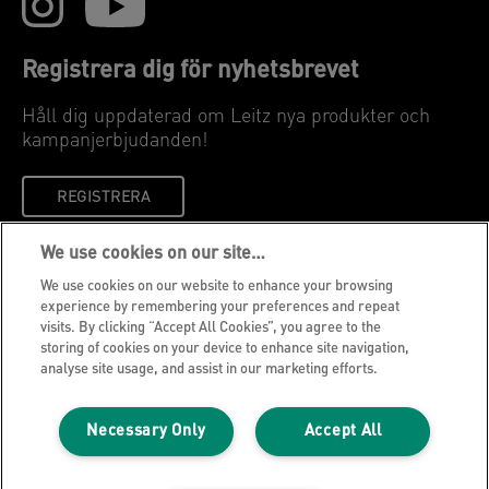
Registrera dig för nyhetsbrevet
Håll dig uppdaterad om Leitz nya produkter och
kampanjerbjudanden!
REGISTRERA
We use cookies on our site…
Sektretessmeddelande
We use cookies on our website to enhance your browsing
Cookies
experience by remembering your preferences and repeat
visits. By clicking “Accept All Cookies”, you agree to the
Rättsligt meddelande
storing of cookies on your device to enhance site navigation,
Tryck
analyse site usage, and assist in our marketing efforts.
Hantera mina uppgifter
Necessary Only
Accept All
Leitz blogg
Karriärer