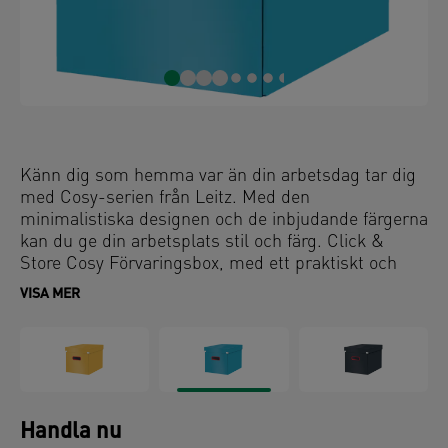
Känn dig som hemma var än din arbetsdag tar dig
med Cosy-serien från Leitz. Med den
minimalistiska designen och de inbjudande färgerna
kan du ge din arbetsplats stil och färg. Click &
Store Cosy Förvaringsbox, med ett praktiskt och
snyggt rött grepphål, passar perfekt in i vanliga
VISA MER
kubhyllor, t.ex. Kallax-serien från Ikea. Den extra
kapacitet som erbjuds av denna hopfällbara
förvaringslåda gör att du kan förvara större föremål
samtidigt som du sparar utrymme. Leitz Click &
Store Cosy förvaringslådor i återvunnen
premiumkartong är perfekta för att hålla ordning i
Handla nu
hemmet och på kontoret och gör att du kan känna