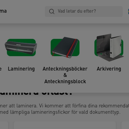
ma
ineringsmaskinen för dig
 att hitta den bästa lamineringsmaskinen 
NVÄNDNING
3
ARKKAPACITET
4
DO
e
Laminering
Anteckningsböcker
Arkivering
&
Anteckningsblock
aminera oftast?
er att laminera. Vi kommer att förfina dina rekommendat
ed lämpliga lamineringsfickor för vald dokumenttyp.