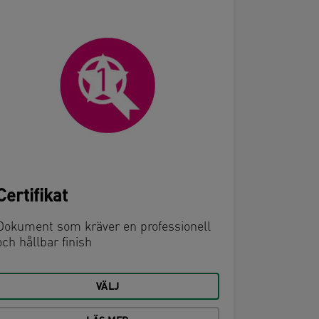
Certifikat
Menye
Dokument som kräver en professionell
och hållbar finish
Dokument 
kräver hål
VÄLJ