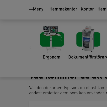
Meny
Hemmakontor
Kontor
Hem
Hitta den bästa lam
Vår produktväljare hjälper dig
tre enkla frågor.
1
TYP AV DOKUMENT
2
A
Ergonomi
Dokumentförstörar
Vad kommer du att l
Välj den dokumenttyp som du oftast komm
endast omfattar dem som kan användas m