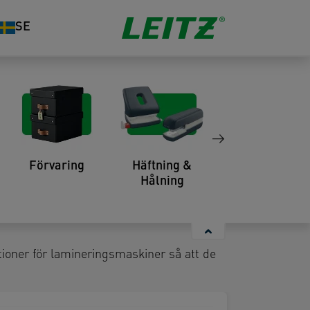
SE
för dina behov. Svara bara på
KUMENTSTORLEK
Förvaring
Häftning &
Organisering
Hålning
ioner för lamineringsmaskiner så att de