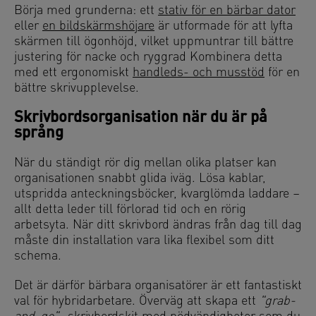
Börja med grunderna: ett
stativ för en bärbar dator
eller
en bildskärmshöjare
är utformade för att lyfta
skärmen till ögonhöjd, vilket uppmuntrar till bättre
justering för nacke och ryggrad Kombinera detta
med ett ergonomiskt
handleds- och musstöd
för en
bättre skrivupplevelse.
Skrivbordsorganisation när du är på
språng
När du ständigt rör dig mellan olika platser kan
organisationen snabbt glida iväg. Lösa kablar,
utspridda anteckningsböcker, kvarglömda laddare –
allt detta leder till förlorad tid och en rörig
arbetsyta. När ditt skrivbord ändras från dag till dag
måste din installation vara lika flexibel som ditt
schema.
Det är därför bärbara organisatörer är ett fantastiskt
val för hybridarbetare. Överväg att skapa ett
"grab-