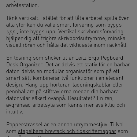
arbetsstation.
Tänk vertikalt. Istället för att låta arbetet spilla över
alla ytor kan du välja smart förvaring som byggs
upp
, inte byggs upp. Vertikal skrivbordsförvaring
hjälper dig att frigöra skrivbordsutrymme, minska
visuell röran och hålla det viktigaste inom räckhåll.
En lösning som sticker ut är
Leitz Ergo Pegboard
Desk Organizer
. Det är delvis ett stativ för en bärbar
dator, delvis en modulär organisatör som på ett
smart sätt kombinerar två funktioner i en elegant
design. Häng upp hörlurar, laddningskablar eller
pennhållare på stifttavlorna medan din bärbara
dator vilar säkert ovanpå. Resultatet? En ren,
avgränsad arbetsyta som känns mer avsiktlig och
intuitiv.
Papperstrassel är en annan utrymmestjuv. Tillval
som
stapelbara brevfack och tidskriftsmappar
som