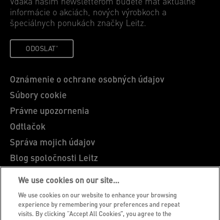
Vďaka našim newsletterom budete mať aktuálne
informácie o akciách, nových výrobkoch a
špeciálnych ponukách značky Leitz.
ODOSLAT'
Oznámenie o ochrane osobných údajov
Súbory cookie
Právne upozornenia
Odtlačok
Správa mojich údajov
Blog spoločnosti Leitz
Kariéra
We use cookies on our site…
Leitz EasyPrint
We use cookies on our website to enhance your browsing
Zákaznícka podpora
experience by remembering your preferences and repeat
visits. By clicking “Accept All Cookies”, you agree to the