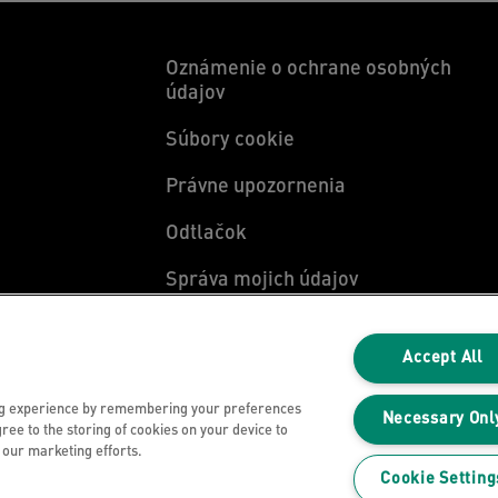
Oznámenie o ochrane osobných
údajov
Súbory cookie
Právne upozornenia
Odtlačok
Správa mojich údajov
y
Accept All
ng experience by remembering your preferences
Necessary Onl
gree to the storing of cookies on your device to
n our marketing efforts.
Cookie Setting