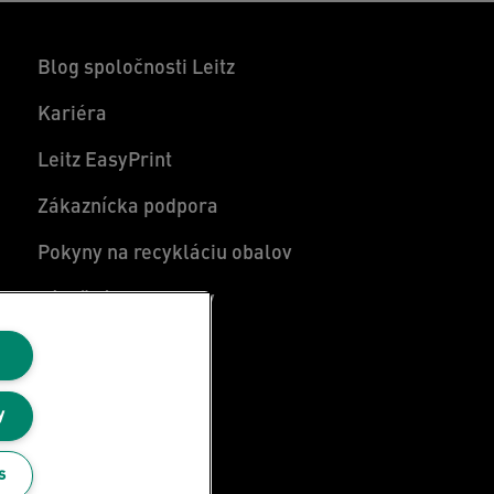
Blog spoločnosti Leitz
Kariéra
Leitz EasyPrint
Zákaznícka podpora
Pokyny na recykláciu obalov
Záručné podmienky
Vyhlásenie o zhode
Mapa stránok
y
s