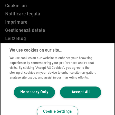
Cookie-uri
Notificare legală
Imprimare
Gestionează datele
Leitz Blog
Cariere
We use cookies on our site…
Leitz EasyPrint
We use cookies on our website to enhance your browsing
Asistență pentru clienți
experience by remembering your preferences and repeat
visits. By clicking “Accept All Cookies”, you agree to the
Ghidul de reciclare al ambalajelor
storing of cookies on your device to enhance site navigation,
analyse site usage, and assist in our marketing efforts.
Condiții de garanție
Declarații de conformitate
Necessary Only
Accept All
Harta site-ului
© 2026 ACCO Brands
Cookie Settings