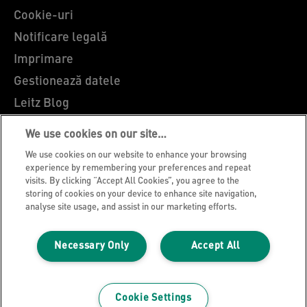
Cookie-uri
Notificare legală
Imprimare
Gestionează datele
Leitz Blog
Cariere
We use cookies on our site…
Leitz EasyPrint
We use cookies on our website to enhance your browsing
Asistență pentru clienți
experience by remembering your preferences and repeat
visits. By clicking “Accept All Cookies”, you agree to the
Ghidul de reciclare al ambalajelor
storing of cookies on your device to enhance site navigation,
analyse site usage, and assist in our marketing efforts.
Condiții de garanție
Declarații de conformitate
Necessary Only
Accept All
Harta site-ului
© 2026 ACCO Brands
Cookie Settings