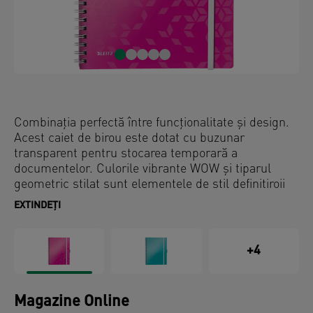
Combinația perfectă între funcționalitate și design.
Acest caiet de birou este dotat cu buzunar
transparent pentru stocarea temporară a
documentelor. Culorile vibrante WOW și tiparul
geometric stilat sunt elementele de stil definitiroii
pentru acest accesoriu atat de util.
EXTINDEȚI
+4
Magazine Online