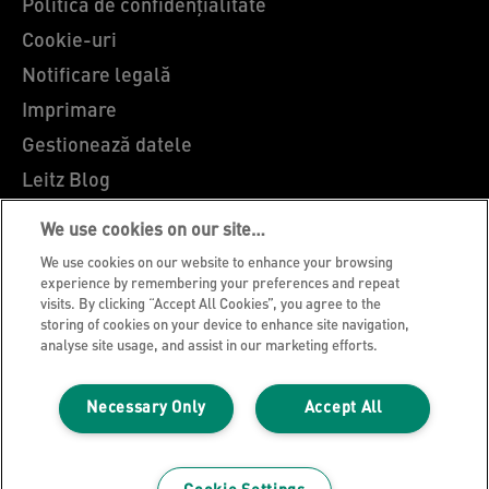
Politica de confidențialitate
Cookie-uri
Notificare legală
Imprimare
Gestionează datele
Leitz Blog
Cariere
We use cookies on our site…
Leitz EasyPrint
We use cookies on our website to enhance your browsing
Asistență pentru clienți
experience by remembering your preferences and repeat
visits. By clicking “Accept All Cookies”, you agree to the
Ghidul de reciclare al ambalajelor
storing of cookies on your device to enhance site navigation,
analyse site usage, and assist in our marketing efforts.
Condiții de garanție
Declarații de conformitate
Necessary Only
Accept All
Harta site-ului
© 2026 ACCO Brands