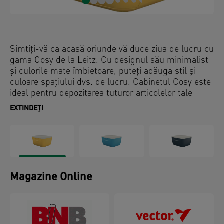
Simtiți-vă ca acasă oriunde vă duce ziua de lucru cu
gama Cosy de la Leitz. Cu designul său minimalist
și culorile mate îmbietoare, puteți adăuga stil și
culoare spațiului dvs. de lucru. Cabinetul Cosy este
ideal pentru depozitarea tuturor articolelor tale
esențiale de zi cu zi, cum ar fi pixuri, cabluri și
EXTINDEȚI
caiete. Acest produs premium este completarea
perfectă pentru casa sau biroul dvs. pentru a vă
asigura că rămâneți relaxat și productiv toată ziua.
Magazine Online