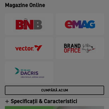
pentru a reduce riscul de leziuni repetate prin efort.
Magazine Online
Cu designul său minimalist și finisajul mat, acest
mouse pad elegant poate avea un impact pozitiv
asupra bunăstării, creând fără efort configurația
perfectă de lucru activ. Combinați cu alte produse
Leitz Ergo pentru un spațiu de lucru primitor și
flexibil, care vă va ajuta să rămâneți activ și
productiv pe tot parcursul zilei.
CUMPĂRĂ ACUM
Specificații & Caracteristici