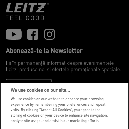
Abonează-te la Newsletter
Fii în permanență informat despre evenimentele
Leitz, produse noi și ofertele promoționale speciale.
ABONEAZĂ-TE
We use cookies on our site…
We use cookies on our website to enhance your browsing
Politica de confidențialitate
experience by remembering your preferences and repeat
visits. By clicking “Accept All Cookies”, you agree to the
Cookie-uri
storing of cookies on your device to enhance site navigation,
Notificare legală
analyse site usage, and assist in our marketing efforts.