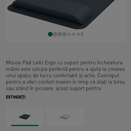
Mouse Pad Leitz Ergo cu suport pentru încheietura
mâinii este soluția perfectă pentru a ajuta la crearea
unui spațiu de lucru confortabil și activ. Conceput
pentru a oferi confort maxim în timp ce stați la birou
sau stând în picioare, acest suport pentru
încheietura mâinii certificat de IGR (Institute for
EXTINDEȚI
Health and Ergonomics) oferă cele mai înalte
standarde de calitate pentru moușii optici sau
pentru moușii cu laser. Covorașul mouse pad-ului
are 2 setări de înălțime și căptușeală cu spumă
pentru a asigura alinierea corectă a încheieturii și