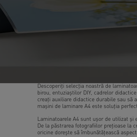
Descoperiți selecția noastră de laminatoar
birou, entuziaștilor DIY, cadrelor didactic
creați auxiliare didactice durabile sau să
mașini de laminare A4 este soluția perfec
Laminatoarele A4 sunt ușor de utilizat și ef
De la păstrarea fotografiilor prețioase la
oricine dorește să îmbunătățească aspectu