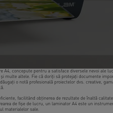
e A4, concepute pentru a satisface diversele nevoi ale luc
e și multe altele. Fie că doriți să protejați documente impo
 adăugați o notă profesională proiectelor dvs. creative, ga
tă.
iciente, facilitând obținerea de rezultate de înaltă calitate
 crearea de fișe de lucru, un laminator A4 este un instrume
l materialelor sale.