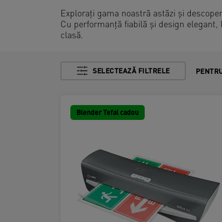
Explorați gama noastră astăzi și descoper
Cu performanță fiabilă și design elegant,
clasă.
SELECTEAZĂ FILTRELE
PENTRU
Blender Tefal cadou