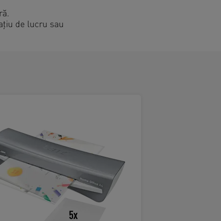
ră.
ațiu de lucru sau