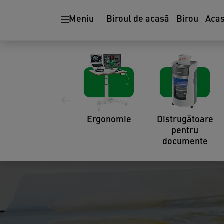
Meniu
Biroul de acasă
Birou
Aca
Ergonomie
Distrugătoare
pentru
documente