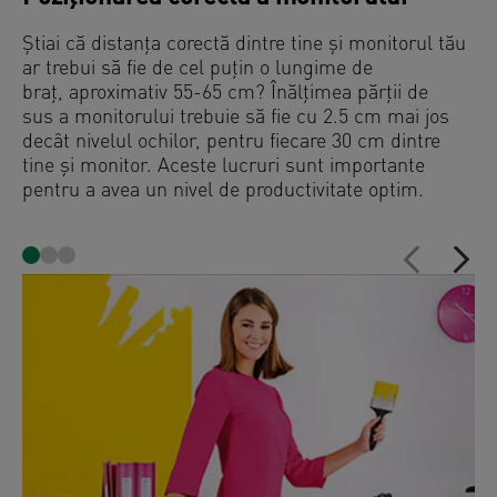
ÎȚI ODIHNEȘTI ÎNCHEIETURA!
Pui palma pe suport, în timp ce încheietura este
suspendată, maximizând circulația și confortul,
menținând coatele aliniate cu pieptul - aspect care
este vital pentru o postură corectă și un nivel de
energie crescut.