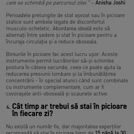
care se schimbă pe parcursul zilei."
–
Anisha Joshi
Perioadele prelungite de stat așezat sau în picioare
statice sunt ambele legate de disconfortul
musculo-scheletic. Abordarea ideală este să
alternați între ședere și stat în picioare pentru a
încuraja circulația și a reduce oboseala.
Birourile în picioare fac acest lucru ușor. Aceste
instrumente permit lucrătorilor să-și schimbe
postura în câteva secunde, ceea ce poate ajuta la
reducerea presiunii lombare și la îmbunătățirea
concentrării - în special atunci când sunt combinate
cu instrumente complementare, cum ar fi
covorașele anti-oboseală și scaunele active.
Cât timp ar trebui să stai în picioare
în fiecare zi?
Nu există un număr fix, dar majoritatea experților
recomandă să stai în picioare timp de
15 până la 30