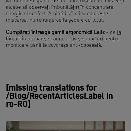
vă mențineți spațiul de lucru în mișcare cu dvs. Veți
începe să observați îmbunătățiri în concentrare,
energie și confort. Amintiți-vă că scopul este
mișcarea, nu renunțarea la ședere cu totul.
Cumpărați întreaga gamă ergonomică Leitz
- de
la
birouri în picioare
,
scaune active
, suporturi pentru
monitoare până la covorașe anti-oboseală.
[missing translations for
/Blog/RecentArticlesLabel in
ro-RO]