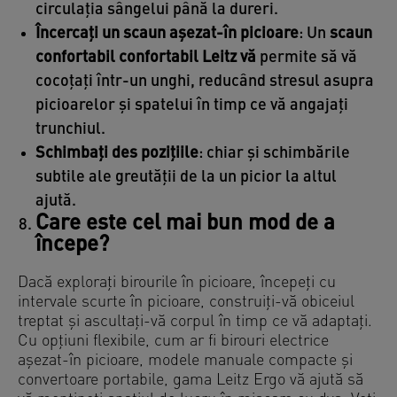
circulația sângelui până la dureri.
Încercați un scaun așezat-în picioare
: Un
scaun
confortabil confortabil Leitz vă
permite să vă
cocoțați într-un unghi, reducând stresul asupra
picioarelor și spatelui în timp ce vă angajați
trunchiul.
Schimbați des pozițiile
: chiar și schimbările
subtile ale greutății de la un picior la altul
ajută.
Care este cel mai bun mod de a
începe?
Dacă explorați birourile în picioare, începeți cu
intervale scurte în picioare, construiți-vă obiceiul
treptat și ascultați-vă corpul în timp ce vă adaptați.
Cu opțiuni flexibile, cum ar fi birouri electrice
așezat-în picioare, modele manuale compacte și
convertoare portabile, gama Leitz Ergo vă ajută să