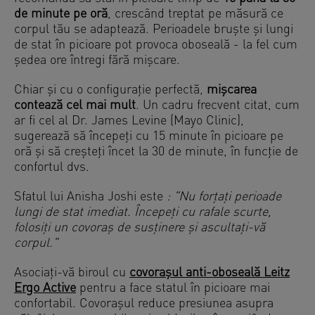
de minute pe oră
, crescând treptat pe măsură ce
corpul tău se adaptează. Perioadele bruște și lungi
de stat în picioare pot provoca oboseală - la fel cum
ședea ore întregi fără mișcare.
Chiar și cu o configurație perfectă,
mișcarea
contează cel mai mult
. Un cadru frecvent citat, cum
ar fi cel al Dr. James Levine (Mayo Clinic),
sugerează să începeți cu 15 minute în picioare pe
oră și să creșteți încet la 30 de minute, în funcție de
confortul dvs.
Sfatul lui Anisha Joshi este
: "Nu forțați perioade
lungi de stat imediat. Începeți cu rafale scurte,
folosiți un covoraș de susținere și ascultați-vă
corpul."
Asociați-vă biroul cu
covorașul anti-oboseală Leitz
Ergo Active
pentru a face statul în picioare mai
confortabil. Covorașul reduce presiunea asupra