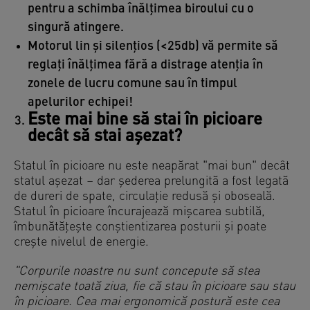
pentru a schimba înălțimea biroului cu o
singură atingere.
Motorul lin și silențios (<25db) vă permite să
reglați înălțimea fără a distrage atenția în
zonele de lucru comune sau în timpul
apelurilor echipei!
Este mai bine să stai în picioare
decât să stai așezat?
Statul în picioare nu este neapărat "mai bun" decât
statul așezat – dar șederea prelungită a fost legată
de dureri de spate, circulație redusă și oboseală.
Statul în picioare încurajează mișcarea subtilă,
îmbunătățește conștientizarea posturii și poate
crește nivelul de energie.
"Corpurile noastre nu sunt concepute să stea
nemișcate toată ziua, fie că stau în picioare sau stau
în picioare. Cea mai ergonomică postură este cea