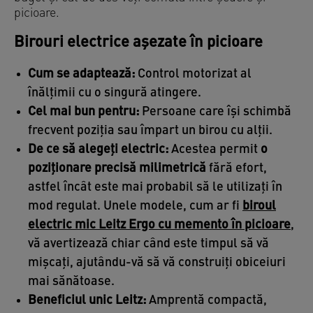
picioare.
Birouri electrice așezate în picioare
Cum se adaptează:
Control motorizat al
înălțimii cu o singură atingere.
Cel mai bun pentru:
Persoane care își schimbă
frecvent poziția sau împart un birou cu alții.
De ce să alegeți electric:
Acestea permit
o
poziționare precisă milimetrică
fără efort,
astfel încât este mai probabil să le utilizați în
mod regulat. Unele modele, cum ar fi
biroul
electric mic Leitz Ergo cu memento în picioare
,
vă avertizează chiar când este timpul să vă
mișcați, ajutându-vă să vă construiți obiceiuri
mai sănătoase.
Beneficiul unic Leitz:
Amprentă compactă,