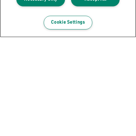
Cookie Settings
Abonează-te la Newsletter
Fii în permanență informat despre evenimentele
Leitz, produse noi și ofertele promoționale speciale.
ABONEAZĂ-TE
Politica de confidențialitate
Cookie-uri
Notificare legală
Imprimare
Gestionează datele
Leitz Blog