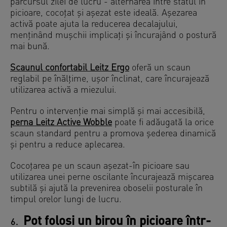
parcursul zilei de lucru - alternarea între statul în
picioare, cocoțat și așezat este ideală. Așezarea
activă poate ajuta la reducerea decalajului,
menținând mușchii implicați și încurajând o postură
mai bună.
Scaunul confortabil Leitz Ergo
oferă un scaun
reglabil pe înălțime, ușor înclinat, care încurajează
utilizarea activă a miezului.
Pentru o intervenție mai simplă și mai accesibilă,
perna Leitz Active Wobble
poate fi adăugată la orice
scaun standard pentru a promova șederea dinamică
și pentru a reduce aplecarea.
Cocoțarea pe un scaun așezat-în picioare sau
utilizarea unei perne oscilante încurajează mișcarea
subtilă și ajută la prevenirea oboselii posturale în
timpul orelor lungi de lucru.
Pot folosi un birou în picioare într-