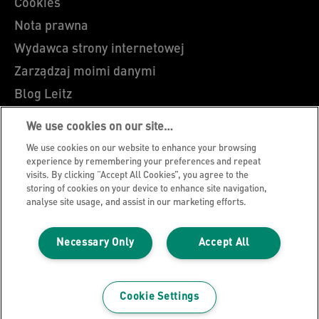
Cookies
Nota prawna
Wydawca strony internetowej
Zarządzaj moimi danymi
Blog Leitz
Kariera
We use cookies on our site…
Leitz EasyPrint
We use cookies on our website to enhance your browsing
Wsparcie klienta
experience by remembering your preferences and repeat
visits. By clicking “Accept All Cookies”, you agree to the
Wytyczne dotyczące recyklingu opakowań
storing of cookies on your device to enhance site navigation,
analyse site usage, and assist in our marketing efforts.
Warunki gwarancji
Certyfikat zgodności
Necessary Only
Accept All
Mapa strony
©2026 ACCO Brands
Cookie Settings