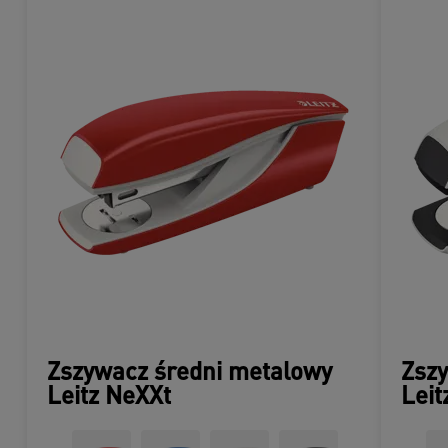
Zszywacz średni metalowy
Zsz
Leitz NeXXt
Leit