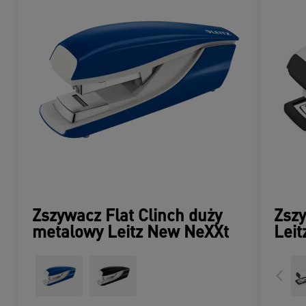
Zszywacz Flat Clinch duży
Zsz
metalowy Leitz New NeXXt
Lei