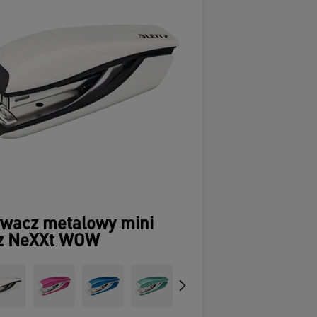
ywacz metalowy mini
tz NeXXt WOW