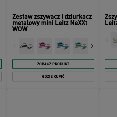
Zestaw zszywacz i dziurkacz
Zsz
metalowy mini Leitz NeXXt
Leit
WOW
ZOBACZ PRODUKT
GDZIE KUPIĆ