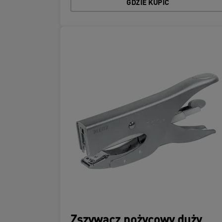
GDZIE KUPIĆ
Zszywacz nożycowy duży