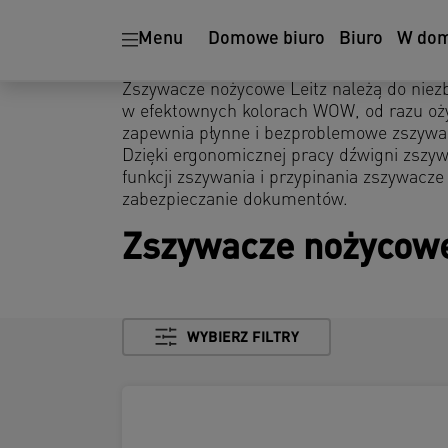
Menu
Domowe biuro
Biuro
W do
Zszywacze nożycowe Leitz należą do nie
w efektownych kolorach WOW, od razu oży
zapewnia płynne i bezproblemowe zszywan
Dzięki ergonomicznej pracy dźwigni zszywa
funkcji zszywania i przypinania zszywacz
zabezpieczanie dokumentów.
Zszywacze nożycow
WYBIERZ FILTRY