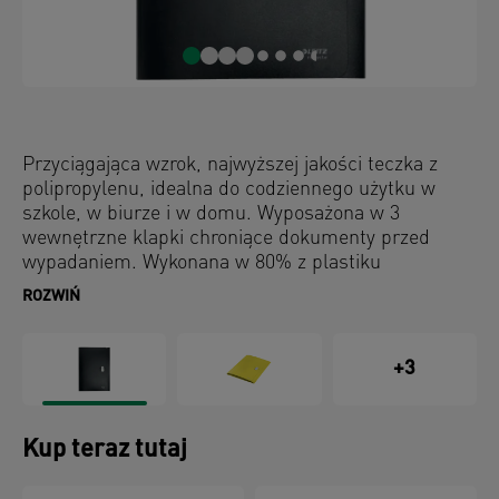
Przyciągająca wzrok, najwyższej jakości teczka z
polipropylenu, idealna do codziennego użytku w
szkole, w biurze i w domu. Wyposażona w 3
wewnętrzne klapki chroniące dokumenty przed
wypadaniem. Wykonana w 80% z plastiku
pochodzącego z recyklingu, w 100% nadaje się do
ROZWIŃ
recyklingu; posiada certyfikat środowiskowy Blue
Angel. Ta solidna teczka jest niezwykle praktyczna,
zapewnia użytkowanie przez długie lata i doskonale
+3
pasuje do innych produktów z kolekcji Leitz Recycle.
Kolekcja nowoczesnych, przyjaznych dla środowiska
artykułów biurowych świetnie zaprezentuje się w
Kup teraz tutaj
domu i w biurze. Dzięki przyjaznej dla środowiska
linii produktów Recycle oferowanej przez firmę Leitz