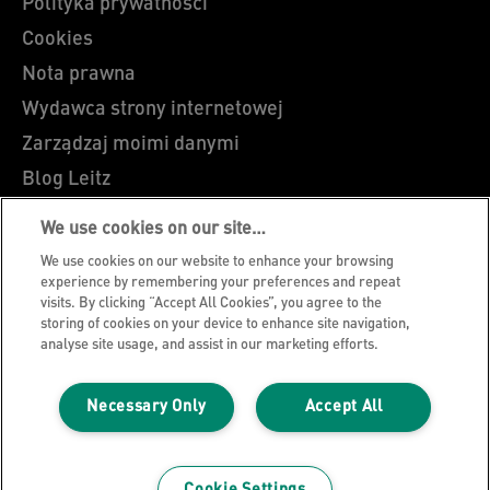
Polityka prywatności
Cookies
Nota prawna
Wydawca strony internetowej
Zarządzaj moimi danymi
Blog Leitz
Kariera
We use cookies on our site…
Leitz EasyPrint
We use cookies on our website to enhance your browsing
Wsparcie klienta
experience by remembering your preferences and repeat
visits. By clicking “Accept All Cookies”, you agree to the
Wytyczne dotyczące recyklingu opakowań
storing of cookies on your device to enhance site navigation,
analyse site usage, and assist in our marketing efforts.
Warunki gwarancji
Certyfikat zgodności
Necessary Only
Accept All
Mapa strony
©2026 ACCO Brands