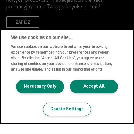
nowych produktach i specjalnych ofertach
promocyjnych na Twoją skrzynkę e-mail!
ZAPISZ
We use cookies on our site…
Polityka prywatności
We use cookies on our website to enhance your browsing
Cookies
experience by remembering your preferences and repeat
visits. By clicking “Accept All Cookies”, you agree to the
Nota prawna
storing of cookies on your device to enhance site navigation,
Wydawca strony internetowej
analyse site usage, and assist in our marketing efforts.
Zarządzaj moimi danymi
Necessary Only
Accept All
Blog Leitz
Kariera
Leitz EasyPrint
Cookie Settings
Wsparcie klienta
Wytyczne dotyczące recyklingu opakowań