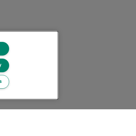
y
s
Blog Leitz