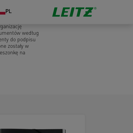
PL
ganizację
okumentów według
enty do podpisu
ne zostały w
ieszonkę na