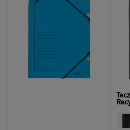
Tecz
Recy