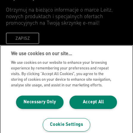
Otrzymuj na bieżąco informacje o marce Leitz,
nowych produktach i specjalnych ofertach
promocyjnych na Twoją skrzynkę e-mail!
ZAPISZ
We use cookies on our site…
Polityka prywatności
We use cookies on our website to enhance your browsing
Cookies
experience by remembering your preferences and repeat
visits. By clicking “Accept All Cookies”, you agree to the
Nota prawna
storing of cookies on your device to enhance site navigation,
Wydawca strony internetowej
analyse site usage, and assist in our marketing efforts.
Zarządzaj moimi danymi
Necessary Only
Accept All
Blog Leitz
Kariera
Leitz EasyPrint
Cookie Settings