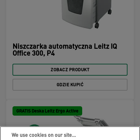
Niszczarka automatyczna Leitz IQ
Office 300, P4
ZOBACZ PRODUKT
GDZIE KUPIĆ
GRATIS Deska Leitz Ergo Active
We use cookies on our site…