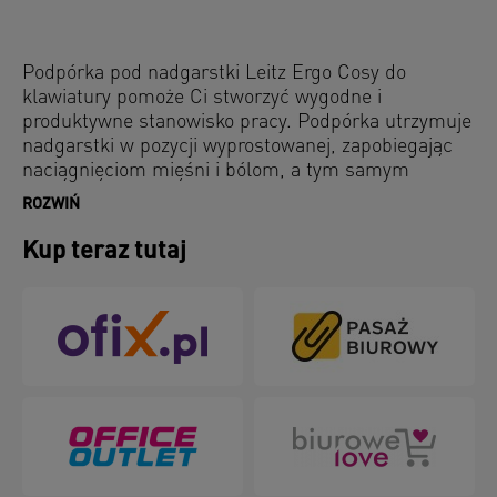
Podpórka pod nadgarstki Leitz Ergo Cosy do
klawiatury pomoże Ci stworzyć wygodne i
produktywne stanowisko pracy. Podpórka utrzymuje
nadgarstki w pozycji wyprostowanej, zapobiegając
naciągnięciom mięśni i bólom, a tym samym
zapewniając wysoki poziom efektywności i dobre
ROZWIŃ
samopoczucie w czasie pracy. Minimalistyczne
wzornictwo i matowe wykończenie w ciekawych
Kup teraz tutaj
kolorach nadają jej stylowy wygląd. Połącz ją z
innymi produktami Leitz Ergo, aby stworzyć
komfortowe i elastyczne środowisko pracy, które
zapewni Ci wydajność przez cały dzień.