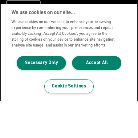
ZAPISZ
We use cookies on our site…
We use cookies on our website to enhance your browsing
Polityka prywatności
experience by remembering your preferences and repeat
visits. By clicking “Accept All Cookies”, you agree to the
Cookies
storing of cookies on your device to enhance site navigation,
Nota prawna
analyse site usage, and assist in our marketing efforts.
Wydawca strony internetowej
Necessary Only
Accept All
Zarządzaj moimi danymi
Blog Leitz
Kariera
Cookie Settings
Leitz EasyPrint
Wsparcie klienta
Wytyczne dotyczące recyklingu opakowań
Warunki gwarancji
Certyfikat zgodności