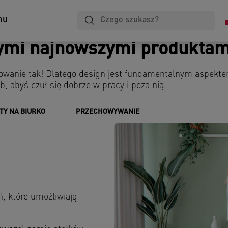
Laminowanie
Notatniki
Przechowywanie
mu
i archiwizacja
zymi najnowszymi produktam
dowanie tak! Dlatego design jest fundamentalnym aspekt
b, abyś czuł się dobrze w pracy i poza nią.
TY NA BIURKO
PRZECHOWYWANIE
ń, które umożliwiają