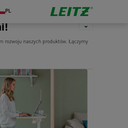
Przechowywanie
Zszywacze i
Organizacja
PL
dziurkacze
pracy
i!
em rozwoju naszych produktów. Łączymy