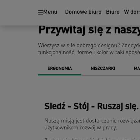
Ergonomia
Niszczarki
Menu
Domowe biuro
Biuro
W do
Przywitaj się z nas
Wierzysz w siłę dobrego designu? Zdecy
funkcjonalność, formę i kolor w taki sposó
ERGONOMIA
NISZCZARKI
MA
Siedź - Stój - Ruszaj się.
Naszą misją jest dostarczanie rozwiąza
użytkownikom rozwój w pracy.