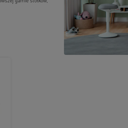
owszej gamie stołków,