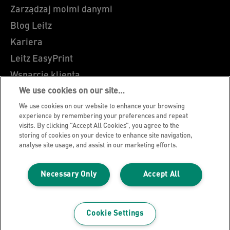
Zarządzaj moimi danymi
Blog Leitz
Kariera
Leitz EasyPrint
Wsparcie klienta
Wytyczne dotyczące recyklingu opakowań
We use cookies on our site…
We use cookies on our website to enhance your browsing
Warunki gwarancji
experience by remembering your preferences and repeat
Certyfikat zgodności
visits. By clicking “Accept All Cookies”, you agree to the
storing of cookies on your device to enhance site navigation,
Mapa strony
analyse site usage, and assist in our marketing efforts.
©2026 ACCO Brands
Necessary Only
Accept All
Cookie Settings