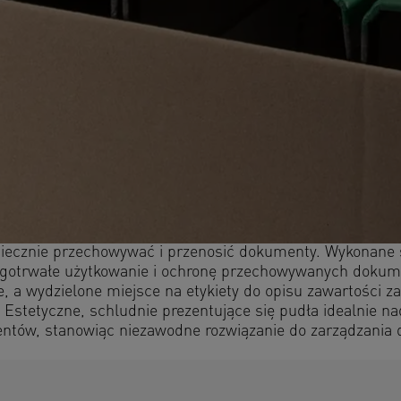
zpiecznie przechowywać i przenosić dokumenty. Wykonane 
 długotrwałe użytkowanie i ochronę przechowywanych dok
, a wydzielone miejsce na etykiety do opisu zawartości z
 Estetyczne, schludnie prezentujące się pudła idealnie na
umentów, stanowiąc niezawodne rozwiązanie do zarządzani