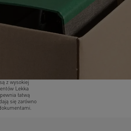
są z wysokiej
umentów Lekka
apewnia łatwą
dają się zarówno
a dokumentami.