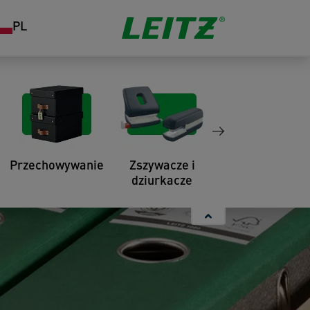
PL
Przechowywanie
Zszywacze i
Organizacja
dziurkacze
pracy