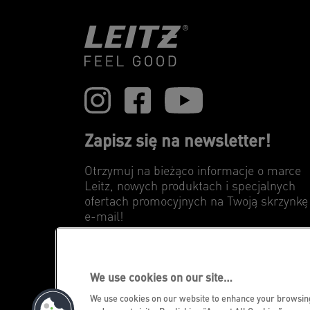
Zapisz się na newsletter!
Otrzymuj na bieżąco informacje o marce
Leitz, nowych produktach i specjalnych
ofertach promocyjnych na Twoją skrzynkę
e-mail!
ZAPISZ
We use cookies on our site…
We use cookies on our website to enhance your browsi
©2026 ACCO Brands