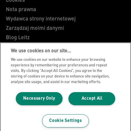
Cookies
Nota prawna
Wydawca strony internetowej
Zarządzaj moimi danymi
Blog Leitz
Kariera
We use cookies on our site…
Leitz EasyPrint
We use cookies on our website to enhance your browsing
Wsparcie klienta
experience by remembering your preferences and repeat
visits. By clicking “Accept All Cookies”, you agree to the
Wytyczne dotyczące recyklingu opakowań
storing of cookies on your device to enhance site navigation,
analyse site usage, and assist in our marketing efforts.
Warunki gwarancji
Certyfikat zgodności
Necessary Only
Accept All
Mapa strony
©2026 ACCO Brands
Cookie Settings