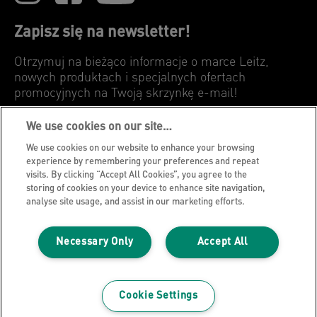
Zapisz się na newsletter!
Otrzymuj na bieżąco informacje o marce Leitz,
nowych produktach i specjalnych ofertach
promocyjnych na Twoją skrzynkę e-mail!
We use cookies on our site…
ZAPISZ
We use cookies on our website to enhance your browsing
experience by remembering your preferences and repeat
Polityka prywatności
visits. By clicking “Accept All Cookies”, you agree to the
storing of cookies on your device to enhance site navigation,
Cookies
analyse site usage, and assist in our marketing efforts.
Nota prawna
Wydawca strony internetowej
Necessary Only
Accept All
Zarządzaj moimi danymi
Blog Leitz
Cookie Settings
Kariera