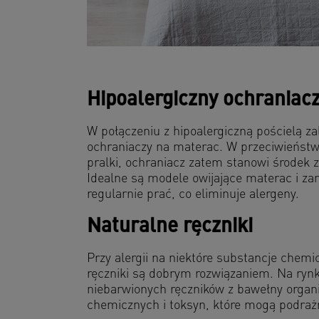
Hipoalergiczny ochraniac
W połączeniu z hipoalergiczną pościelą za
ochraniaczy na materac. W przeciwieństw
pralki, ochraniacz zatem stanowi środek z
Idealne są modele owijające materac i z
regularnie prać, co eliminuje alergeny.
Naturalne ręczniki
Przy alergii na niektóre substancje chem
ręczniki są dobrym rozwiązaniem. Na rynk
niebarwionych ręczników z bawełny organi
chemicznych i toksyn, które mogą podrażn