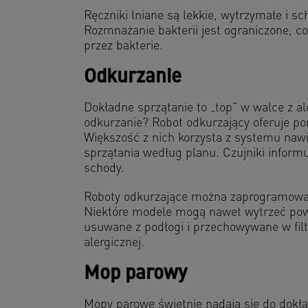
Ręczniki lniane są lekkie, wytrzymałe i sc
Rozmnażanie bakterii jest ograniczone, c
przez bakterie.
Odkurzanie
Dokładne sprzątanie to „top” w walce z 
odkurzanie? Robot odkurzający oferuje po
Większość z nich korzysta z systemu naw
sprzątania według planu. Czujniki informu
schody.
Roboty odkurzające można zaprogramować
Niektóre modele mogą nawet wytrzeć powi
usuwane z podłogi i przechowywane w filtr
alergicznej.
Mop parowy
Mopy parowe świetnie nadają się do dokład