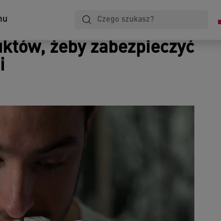
Laminowanie
Notatniki
Przechowywanie
mu
i archiwizacja
któw, żeby zabezpieczyć
i