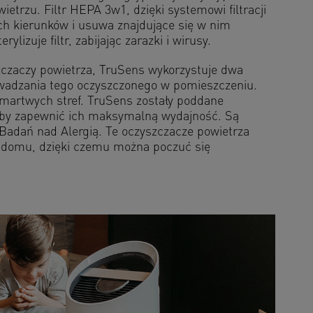
trzu. Filtr HEPA 3w1, dzięki systemowi filtracji
ich kierunków i usuwa znajdujące się w nim
ylizuje filtr, zabijając zarazki i wirusy.
zczaczy powietrza, TruSens wykorzystuje dwa
owadzania tego oczyszczonego w pomieszczeniu.
 martwych stref. TruSens zostały poddane
aby zapewnić ich maksymalną wydajność. Są
Badań nad Alergią. Te oczyszczacze powietrza
w domu, dzięki czemu można poczuć się