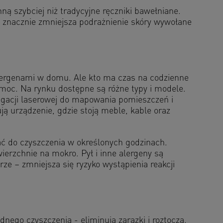
hną szybciej niż tradycyjne ręczniki bawełniane.
o znacznie zmniejsza podrażnienie skóry wywołane
alergenami w domu. Ale kto ma czas na codzienne
moc. Na rynku dostępne są różne typy i modele.
igacji laserowej do mapowania pomieszczeń i
ją urządzenie, gdzie stoją meble, kable oraz
 do czyszczenia w określonych godzinach.
erzchnie na mokro. Pył i inne alergeny są
ze – zmniejsza się ryzyko wystąpienia reakcji
nego czyszczenia - eliminują zarazki i roztocza.