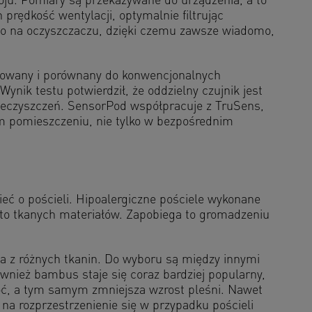
oju. Pomiary są przekazywane do urządzenia, a to
 prędkość wentylacji, optymalnie filtrując
owo na oczyszczaczu, dzięki czemu zawsze wiadomo,
stowany i porównany do konwencjonalnych
nik testu potwierdził, że oddzielny czujnik jest
ieczyszczeń. SensorPod współpracuje z TruSens,
m pomieszczeniu, nie tylko w bezpośrednim
eć o pościeli. Hipoalergiczne pościele wykonane
sto tkanych materiałów. Zapobiega to gromadzeniu
a z różnych tkanin. Do wyboru są między innymi
ównież bambus staje się coraz bardziej popularny,
goć, a tym samym zmniejsza wzrost pleśni. Nawet
a rozprzestrzenienie się w przypadku pościeli