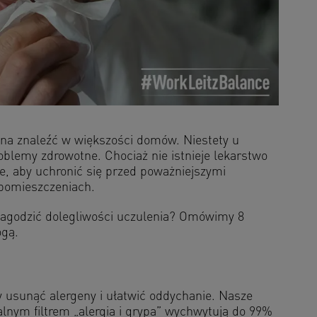
można znaleźć w większości domów. Niestety u
lemy zdrowotne. Chociaż nie istnieje lekarstwo
le, aby uchronić się przed poważniejszymi
 pomieszczeniach.
złagodzić dolegliwości uczulenia? Omówimy 8
ogą.
y usunąć alergeny i ułatwić oddychanie. Nasze
lnym filtrem „alergia i grypa” wychwytują do 99%