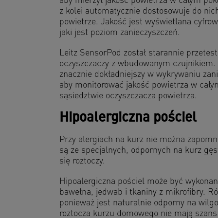
aby mierzył jakość powietrza w całym pok
z kolei automatycznie dostosowuje do nich
powietrze. Jakość jest wyświetlana cyfr
jaki jest poziom zanieczyszczeń.
Leitz SensorPod został starannie przete
oczyszczaczy z wbudowanym czujnikiem. Wy
znacznie dokładniejszy w wykrywaniu zan
aby monitorować jakość powietrza w cały
sąsiedztwie oczyszczacza powietrza.
Hipoalergiczna pościel
Przy alergiach na kurz nie można zapomni
są ze specjalnych, odpornych na kurz gę
się roztoczy.
Hipoalergiczna pościel może być wykonan
bawełna, jedwab i tkaniny z mikrofibry. R
ponieważ jest naturalnie odporny na wil
roztocza kurzu domowego nie mają szans n