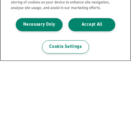
storing of cookies on your device to enhance site navigation,
analyse site usage, and assist in our marketing efforts.
Necessary Only
SE PRODUKTET
Accept All
SE HVOR DU KAN KJØPE PRODUKTET
Cookie Settings
Tidsskriftsamler
Leitz tidsskriftsamler gir robust oppbevaring av
papir, dokumenter, kataloger, brosjyrer, magasiner
og post. De kommer i ulike desing og farger.
Leitz Click & Store tidsskriftsamlere er veldig
fleksibel ettersom de er sammenleggbare, de er
raske og enkle å montere eller pakke vekk intill det
er behov for de igjen.