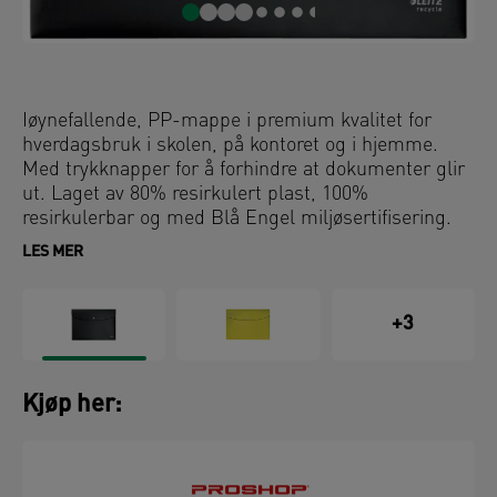
Iøynefallende, PP-mappe i premium kvalitet for
hverdagsbruk i skolen, på kontoret og i hjemme.
Med trykknapper for å forhindre at dokumenter glir
ut. Laget av 80% resirkulert plast, 100%
resirkulerbar og med Blå Engel miljøsertifisering.
Denne robuste og praktiske mappen kompletterer
LES MER
perfekt andre produkter fra Leitz Recycle-serien og
er laget for å vare. Moderne og klassisk,
miljøvennlig rekvisita som passer hjemme og på
+3
kontoret. Med den nye miljøvennlige Recycle-serien
fra Leitz kan du både forbedre kontormiljøet - og
miljøet på planeten vår.
Kjøp her: