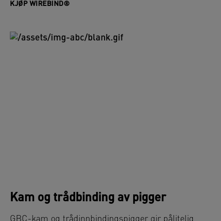
KJØP WIREBIND®
Kam og trådbinding av pigger
GBC-kam og trådinnbindingspigger gir pålitelig,