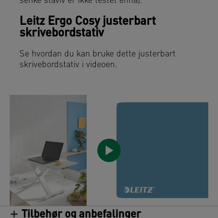
senke staviv er ikke testet ennå).
Leitz Ergo Cosy justerbart
skrivebordstativ
Se hvordan du kan bruke dette justerbart
skrivebordstativ i videoen.
Tilbehør og anbefalinger
/