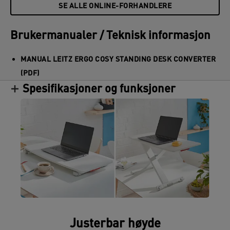
ved å skape det perfekte aktive arbeidsoppsettet.
SE ALLE ONLINE-FORHANDLERE
Kombiner med andre Leitz Ergo-produkter for et
innbydende og fleksibelt arbeidsområde som holder
Brukermanualer / Teknisk informasjon
deg i bevegelse hele dagen.
MANUAL LEITZ ERGO COSY STANDING DESK CONVERTER
(PDF)
Spesifikasjoner og funksjoner
Justerbar høyde