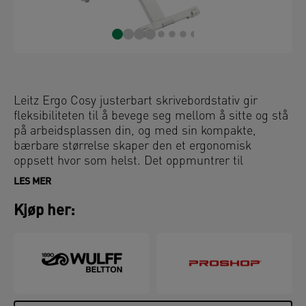
Leitz Ergo Cosy justerbart skrivebordstativ gir
fleksibiliteten til å bevege seg mellom å sitte og stå
på arbeidsplassen din, og med sin kompakte,
bærbare størrelse skaper den et ergonomisk
oppsett hvor som helst. Det oppmuntrer til
muskelbevegelse, forbedrer holdning og øker
LES MER
energinivået. Rask og enkel å sette opp, vil dette
stativet forvandle arbeidsplassen din umiddelbart
Kjøp her:
og forblir sterk og stabil i alle høyder. Den
pneumatisk assisterte justeringen vil uanstrengt
løfte stativet til perfekt høyde, bevege seg rett opp
og ned for å spare plass. Med sin minimalistiske og
moderne design vil denne stilige sitte-stå-
skrivebordskonverteren forbedre helse og velvære