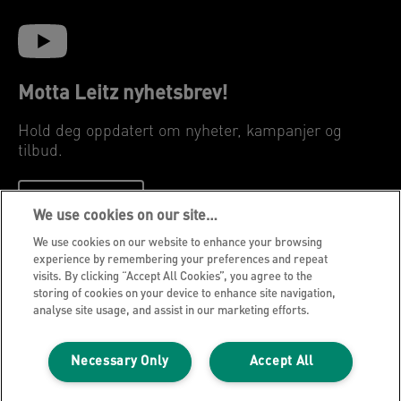
Motta Leitz nyhetsbrev!
Hold deg oppdatert om nyheter, kampanjer og
tilbud.
REGISTRER
We use cookies on our site…
We use cookies on our website to enhance your browsing
Personvernerklæring
experience by remembering your preferences and repeat
visits. By clicking “Accept All Cookies”, you agree to the
Informasjonskapsler
storing of cookies on your device to enhance site navigation,
Juridisk varsel
analyse site usage, and assist in our marketing efforts.
Imprint
Necessary Only
Accept All
Administrer mine data
Leitz blogg