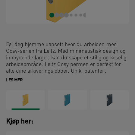
Føl deg hjemme uansett hvor du arbeider, med
Cosy-serien fra Leitz. Med minimalistisk design og
innbydende farger, kan du skape et stilig og koselig
arbeidsområde. Leitz Cosy permen er perfekt for
alle dine arkiveringsjobber. Unik, patentert
mekanisme som åpner 180 ° for 50% bredere
LES MER
åpning og 20% raskere arkivering. Denne permen
med sin matte finish er et perfekt tilskudd til
hjemmet eller kontoret for å sikre at du holder deg
avslappet og produktiv hele dagen.
Kjøp her: