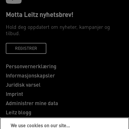
Motta Leitz nyhetsbrev!
Hold deg oppdatert om nyheter, kampanjer og
tilbud.
REGISTRER
Personvernerklæring
Informasjonskapsler
Juridisk varsel
Imprint
Administrer mine data
Leitz blogg
Karriere
We use cookies on our site…