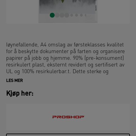
Iøynefallende, A4 omslag av førsteklasses kvalitet
for å beskytte dokumenter på farten og organisere
papirer på jobb og hjemme. 90% (pre-konsument)
resirkulert plast, eksternt revidert og sertifisert av
UL og 100% resirkulerbar.t. Dette sterke og
praktiske omslaget kompletterer andre produkter
LES MER
fra Leitz Recycle-serien perfekt, og er laget for å
vare. Moderne og klassisk, miljøvennlig rekvisita
Kjøp her:
som passer hjemme og på kontoret. Med den nye
miljøvennlige Recycle-serien fra Leitz kan du både
forbedre kontormiljøet - og miljøet på planeten vår.