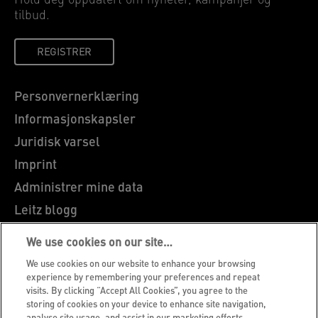
Hold deg oppdatert om nyheter, kampanjer og
tilbud.
REGISTRER
Personvernerklæring
Informasjonskapsler
Juridisk varsel
Imprint
Administrer mine data
Leitz blogg
Karriere
We use cookies on our site…
Leitz EasyPrint
We use cookies on our website to enhance your browsing
Kundeservice
experience by remembering your preferences and repeat
visits. By clicking “Accept All Cookies”, you agree to the
Veiledning for resirkulering av emballasje
storing of cookies on your device to enhance site navigation,