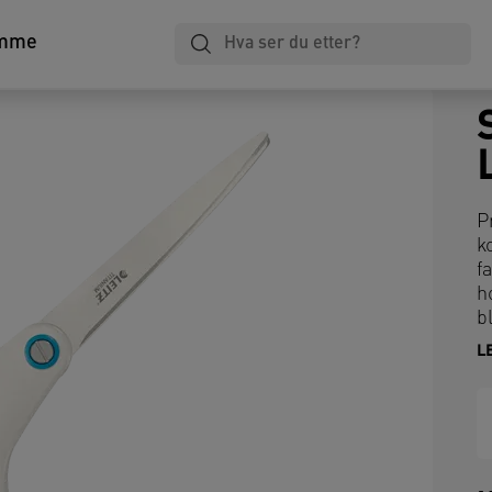
mme
P
k
f
h
b
L