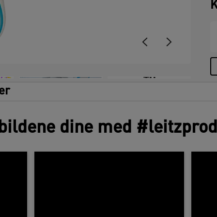
K
+8
er
bildene dine med #leitzpro