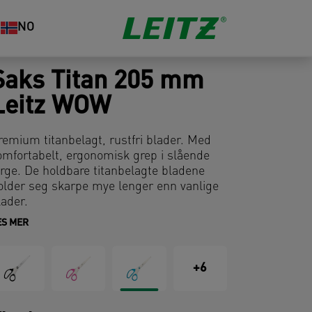
NO
Saks Titan 205 mm
Leitz WOW
remium titanbelagt, rustfri blader. Med
omfortabelt, ergonomisk grep i slående
arge. De holdbare titanbelagte bladene
older seg skarpe mye lenger enn vanlige
lader.
ES MER
+6