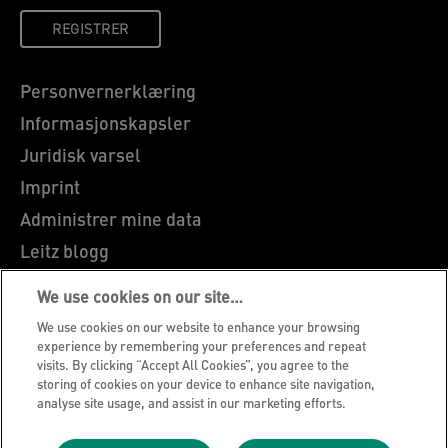
REGISTRER
Personvernerklæring
Informasjonskapsler
Juridisk varsel
Imprint
Administrer mine data
Leitz blogg
Karriere
We use cookies on our site…
Leitz EasyPrint
We use cookies on our website to enhance your browsing
Kundeservice
experience by remembering your preferences and repeat
visits. By clicking “Accept All Cookies”, you agree to the
Veiledning for resirkulering av emballasje
storing of cookies on your device to enhance site navigation,
analyse site usage, and assist in our marketing efforts.
Garantibetingelser
Samsvarserklæringer