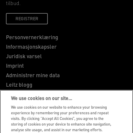
tilbud.
REGISTRER
Personvernerklæring
Informasjonskapsler
Juridisk varsel
Imprint
Administrer mine data
Leitz blogg
Karriere
We use cookies on our site…
Leitz EasyPrint
We use cookies on our website to enhance your browsing
Kundeservice
experience by remembering your preferences and repeat
visits. By clicking “Accept All Cookies”, you agree to the
Veiledning for resirkulering av emballasje
storing of cookies on your device to enhance site navigation,
analyse site usage, and assist in our marketing efforts.
Garantibetingelser