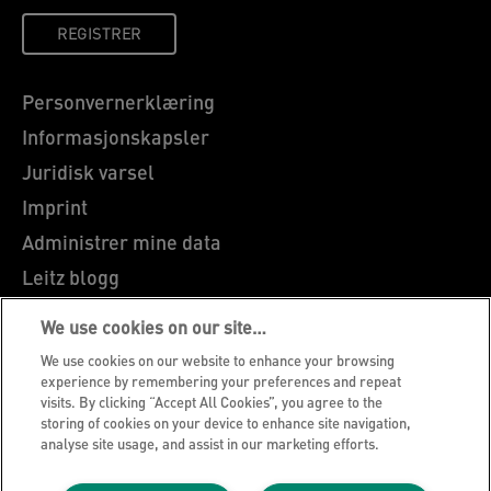
REGISTRER
Personvernerklæring
Informasjonskapsler
Juridisk varsel
Imprint
Administrer mine data
Leitz blogg
Karriere
We use cookies on our site…
Leitz EasyPrint
We use cookies on our website to enhance your browsing
Kundeservice
experience by remembering your preferences and repeat
visits. By clicking “Accept All Cookies”, you agree to the
Veiledning for resirkulering av emballasje
storing of cookies on your device to enhance site navigation,
analyse site usage, and assist in our marketing efforts.
Garantibetingelser
Samsvarserklæringer