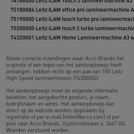
74744000
Leitz iLAM Touch 2 lamineermachine A3
75180084
Leitz ILAM office pro lamineermachine 
75190000
Leitz iLAM touch turbo pro lamineermac
75200000
Leitz iLAM touch 2 turbo lamineermachi
74320001
Leitz iLAM Home Lamineermachine A3 w
Alleen correcte inzendingen waar Acco Brands het
originele of een kopie van het aankoopbewijs heeft
ontvangen, hebben recht op een pak van 100 Leitz
High Speed lamineerhoezen (74300002).
Het aankoopbewijs moet de volgende informatie
bevatten: het aangekochte product, je naam,
bedrijfsnaam en adres. Het aankoopbewijs kan
direct op de website worden opgeladen bij
registratie of per e-mail (infonl@acco.com) of per
post naar Acco Brands, Vijzelmolenlaan 6, 3447 GX,
Woerden verstuurd worden.