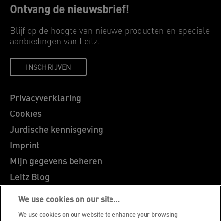
Ontvang de nieuwsbrief!
Blijf op de hoogte van nieuwe producten en speciale
aanbiedingen van Leitz.
INSCHRIJVEN
Privacyverklaring
Cookies
Jurdische kennisgeving
Imprint
Mijn gegevens beheren
Leitz Blog
Vacatures
We use cookies on our site…
Leitz EasyPrint
We use cookies on our website to enhance your browsing